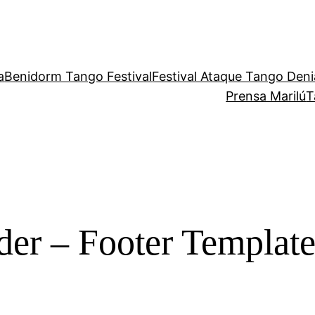
a
Benidorm Tango Festival
Festival Ataque Tango Deni
Prensa Marilú
T
er – Footer Templat