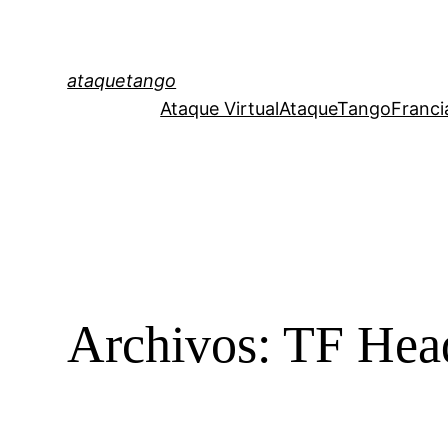
ataquetango
Ataque Virtual
AtaqueTangoFranci
Archivos:
TF Head